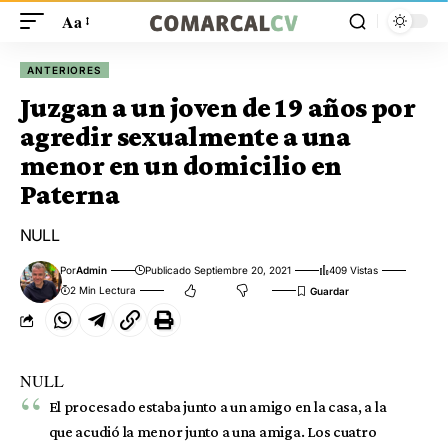
Aa
ANTERIORES
Juzgan a un joven de 19 años por
agredir sexualmente a una
menor en un domicilio en
Paterna
NULL
Por
Admin
Publicado Septiembre 20, 2021
409 Vistas
2 Min Lectura
NULL
El procesado estaba junto a un amigo en la casa, a la
que acudió la menor junto a una amiga. Los cuatro