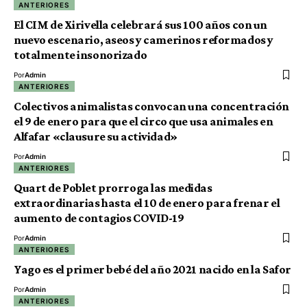
ANTERIORES
El CIM de Xirivella celebrará sus 100 años con un
nuevo escenario, aseos y camerinos reformados y
totalmente insonorizado
Por
Admin
ANTERIORES
Colectivos animalistas convocan una concentración
el 9 de enero para que el circo que usa animales en
Alfafar «clausure su actividad»
Por
Admin
ANTERIORES
Quart de Poblet prorroga las medidas
extraordinarias hasta el 10 de enero para frenar el
aumento de contagios COVID-19
Por
Admin
ANTERIORES
Yago es el primer bebé del año 2021 nacido en la Safor
Por
Admin
ANTERIORES