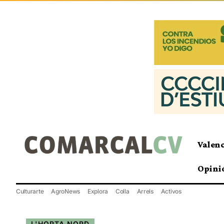
Valen
Opini
Culturarte
AgroNews
Explora
Colla
Arrels
Activos
L'HORTA NORD