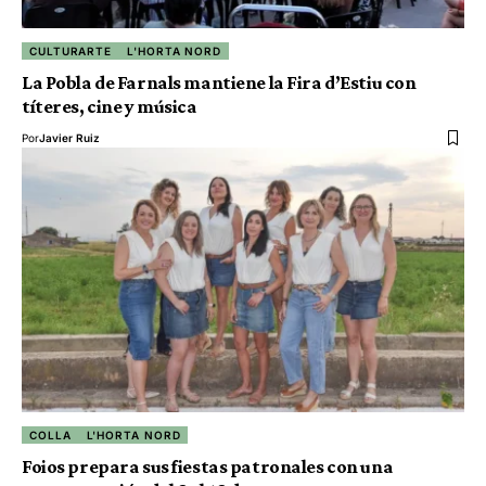
CULTURARTE
L'HORTA NORD
La Pobla de Farnals mantiene la Fira d’Estiu con
títeres, cine y música
Por
Javier Ruiz
COLLA
L'HORTA NORD
Foios prepara sus fiestas patronales con una