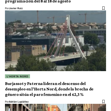
programación del 8 al 18 de agosto
Por
Javier Ruiz
L'HORTA NORD
Burjassot y Paterna lideran el descenso del
desempleo en l’Horta Nord, donde la brecha de
género sitúa el paro femenino en el 62,3 %
Por
Adrián Lupiáñez