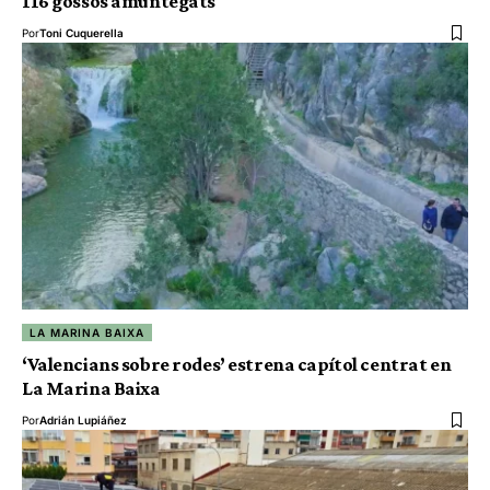
116 gossos amuntegats
Por
Toni Cuquerella
LA MARINA BAIXA
‘Valencians sobre rodes’ estrena capítol centrat en
La Marina Baixa
Por
Adrián Lupiáñez