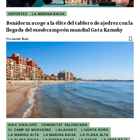
DEPORTES
LA MARINA BAIXA
Benidorm acoge a la élite del tablero de ajedrez con la
llegada del exsubcampeón mundial Gata Kamsky
Por
Javier Ruiz
BAIX VINALOPÓ
COMUNITAT VALENCIANA
EL CAMP DE MORVEDRE
L'ALACANTÍ
L'HORTA NORD
LA MARINA ALTA
LA MARINA BAIXA
LA PLANA ALTA
LA PLANA BAIXA
LA RIBERA BAIXA
LA SAFOR
LA VEGA BAJA