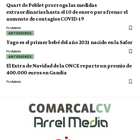
Quart de Poblet prorroga las medidas
extraordinarias hasta el 10 de enero para frenar el
aumento de contagios COVID-19
Por
Admin
ANTERIORES
Yago es el primer bebé del año 2021 nacido en la Safor
Por
Admin
ANTERIORES
El Extra de Navidad de la ONCE reparte un premio de
400.000 euros en Gandia
Por
Admin