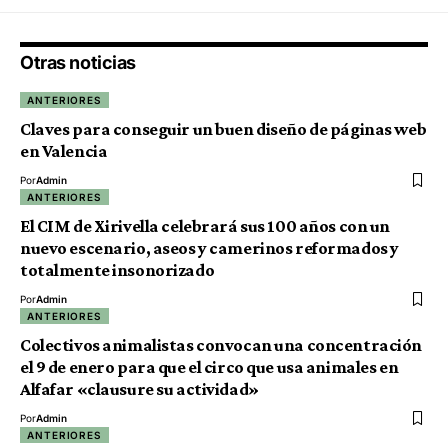
Otras noticias
ANTERIORES
Claves para conseguir un buen diseño de páginas web
en Valencia
Por
Admin
ANTERIORES
El CIM de Xirivella celebrará sus 100 años con un
nuevo escenario, aseos y camerinos reformados y
totalmente insonorizado
Por
Admin
ANTERIORES
Colectivos animalistas convocan una concentración
el 9 de enero para que el circo que usa animales en
Alfafar «clausure su actividad»
Por
Admin
ANTERIORES