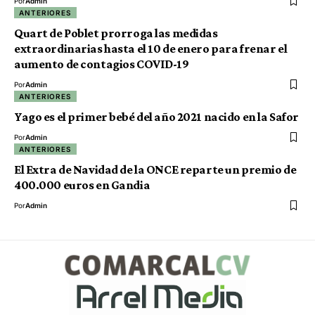
Por
Admin
ANTERIORES
Quart de Poblet prorroga las medidas
extraordinarias hasta el 10 de enero para frenar el
aumento de contagios COVID-19
Por
Admin
ANTERIORES
Yago es el primer bebé del año 2021 nacido en la Safor
Por
Admin
ANTERIORES
El Extra de Navidad de la ONCE reparte un premio de
400.000 euros en Gandia
Por
Admin