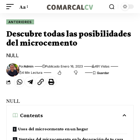
Aa
ANTERIORES
Descubre todas las posibilidades
del microcemento
NULL
Por
Admin
Publicado Enero 16, 2023
491 Vistas
4 Min Lectura
NULL
Contents
Usos del microcemento en un hogar
Ventajas del microcemento en la decoración de tu casa