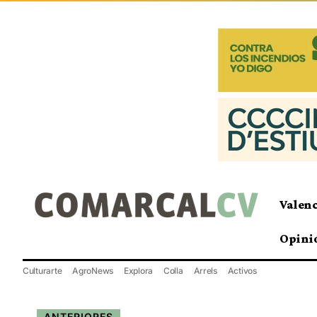
Valen
Opini
Culturarte
AgroNews
Explora
Colla
Arrels
Activos
ANTERIORES