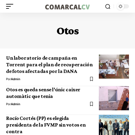
Otos
Un laboratorio de campaña en
Torrent para el plan de recuperación
de fotos afectadas por la DANA
Por
Admin
Otos es queda sense l’únic caixer
automàtic que tenia
Por
Admin
Rocío Cortés (PP) es elegida
presidenta de la FVMP sin votos en
contra