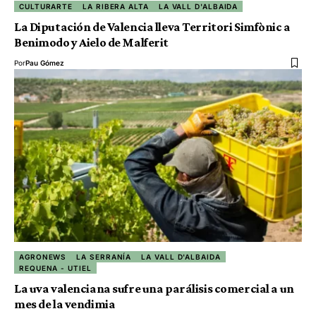
CULTURARTE
LA RIBERA ALTA
LA VALL D'ALBAIDA
La Diputación de Valencia lleva Territori Simfònic a
Benimodo y Aielo de Malferit
Por
Pau Gómez
AGRONEWS
LA SERRANÍA
LA VALL D'ALBAIDA
REQUENA - UTIEL
La uva valenciana sufre una parálisis comercial a un
mes de la vendimia