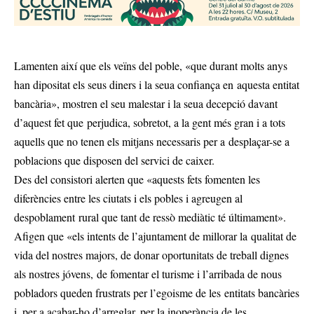
Lamenten així que els veïns del poble, «que durant molts anys
han dipositat els seus diners i la seua confiança en aquesta entitat
bancària», mostren el seu malestar i la seua decepció davant
d’aquest fet que perjudica, sobretot, a la gent més gran i a tots
aquells que no tenen els mitjans necessaris per a desplaçar-se a
poblacions que disposen del servici de caixer.
Des del consistori alerten que «aquests fets fomenten les
diferències entre les ciutats i els pobles i agreugen al
despoblament rural que tant de ressò mediàtic té últimament».
Afigen que «els intents de l’ajuntament de millorar la qualitat de
vida del nostres majors, de donar oportunitats de treball dignes
als nostres jóvens, de fomentar el turisme i l’arribada de nous
pobladors queden frustrats per l’egoisme de les entitats bancàries
i, per a acabar-ho d’arreglar, per la inoperància de les