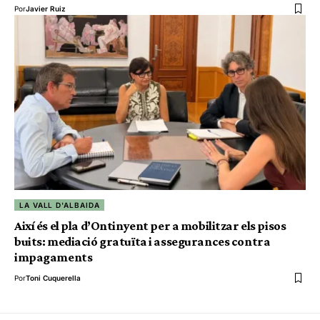
Por
Javier Ruiz
LA VALL D'ALBAIDA
Així és el pla d’Ontinyent per a mobilitzar els pisos
buits: mediació gratuïta i assegurances contra
impagaments
Por
Toni Cuquerella