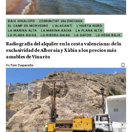
BAIX VINALOPÓ
COMUNITAT VALENCIANA
EL CAMP DE MORVEDRE
L'ALACANTÍ
L'HORTA NORD
LA MARINA ALTA
LA MARINA BAIXA
LA PLANA ALTA
LA PLANA BAIXA
LA RIBERA BAIXA
LA SAFOR
LA VEGA BAJA
Radiografía del alquiler en la costa valenciana: de la
exclusividad de Alboraia y Xàbia a los precios más
amables de Vinaròs
Por
Toni Cuquerella