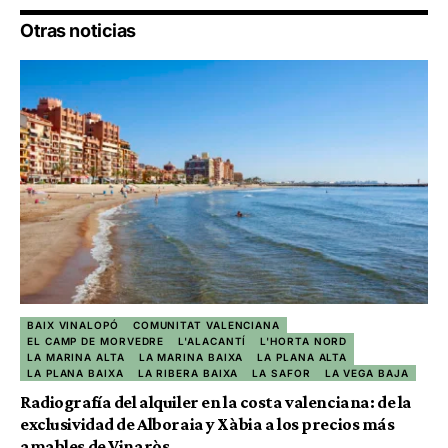
Otras noticias
BAIX VINALOPÓ
COMUNITAT VALENCIANA
EL CAMP DE MORVEDRE
L'ALACANTÍ
L'HORTA NORD
LA MARINA ALTA
LA MARINA BAIXA
LA PLANA ALTA
LA PLANA BAIXA
LA RIBERA BAIXA
LA SAFOR
LA VEGA BAJA
Radiografía del alquiler en la costa valenciana: de la
exclusividad de Alboraia y Xàbia a los precios más
amables de Vinaròs