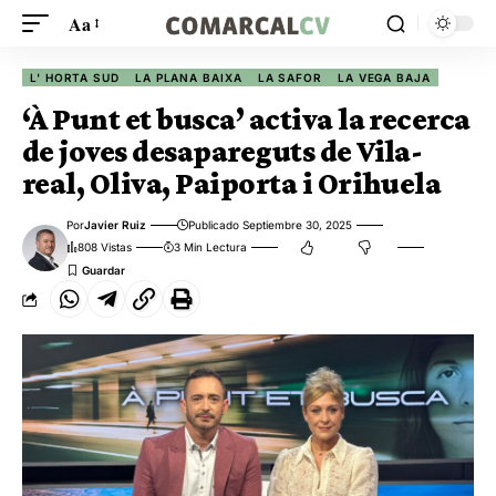
Aa
L' HORTA SUD
LA PLANA BAIXA
LA SAFOR
LA VEGA BAJA
‘À Punt et busca’ activa la recerca
de joves desapareguts de Vila-
real, Oliva, Paiporta i Orihuela
Por
Javier Ruiz
Publicado Septiembre 30, 2025
808 Vistas
3 Min Lectura