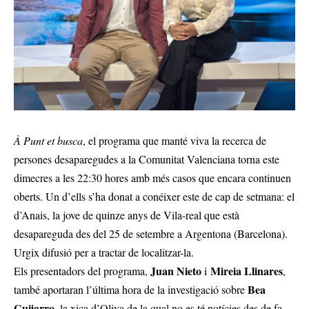
À Punt et busca
, el programa que manté viva la recerca de
persones desaparegudes a la Comunitat Valenciana torna este
dimecres a les 22:30 hores amb més casos que encara continuen
oberts. Un d’ells s’ha donat a conéixer este de cap de setmana: el
d’Anais, la jove de quinze anys de Vila-real que està
desapareguda des del 25 de setembre a Argentona (Barcelona).
Urgix difusió per a tractar de localitzar-la.
Juan Nieto
Mireia Llinares
Els presentadors del programa,
i
,
Bea
també aportaran l’última hora de la investigació sobre
Guijarro
, la xica d’Oliva de la qual no es té notícies des de fa