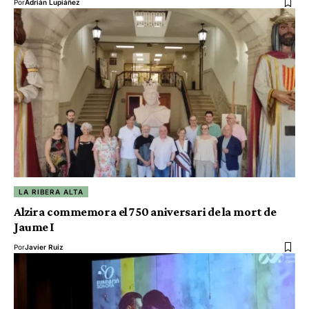
Por
Adrián Lupiáñez
LA RIBERA ALTA
Alzira commemora el 750 aniversari de la mort de
Jaume I
Por
Javier Ruiz