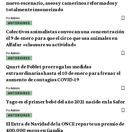
nuevo escenario, aseos y camerinos reformados y
totalmente insonorizado
Por
Admin
ANTERIORES
Colectivos animalistas convocan una concentración
el 9 de enero para que el circo que usa animales en
Alfafar «clausure su actividad»
Por
Admin
ANTERIORES
Quart de Poblet prorroga las medidas
extraordinarias hasta el 10 de enero para frenar el
aumento de contagios COVID-19
Por
Admin
ANTERIORES
Yago es el primer bebé del año 2021 nacido en la Safor
Por
Admin
ANTERIORES
El Extra de Navidad de la ONCE reparte un premio de
400.000 euros en Gandia