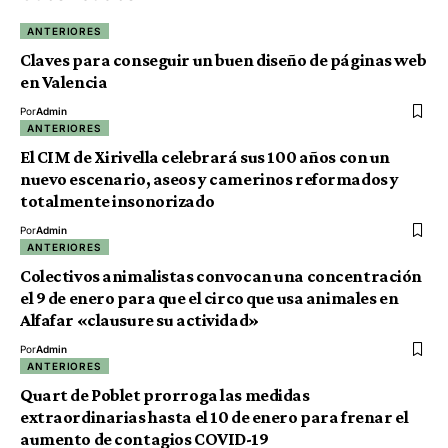
ANTERIORES
Claves para conseguir un buen diseño de páginas web
en Valencia
Por
Admin
ANTERIORES
El CIM de Xirivella celebrará sus 100 años con un
nuevo escenario, aseos y camerinos reformados y
totalmente insonorizado
Por
Admin
ANTERIORES
Colectivos animalistas convocan una concentración
el 9 de enero para que el circo que usa animales en
Alfafar «clausure su actividad»
Por
Admin
ANTERIORES
Quart de Poblet prorroga las medidas
extraordinarias hasta el 10 de enero para frenar el
aumento de contagios COVID-19