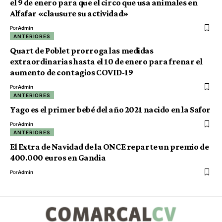
el 9 de enero para que el circo que usa animales en
Alfafar «clausure su actividad»
Por
Admin
ANTERIORES
Quart de Poblet prorroga las medidas
extraordinarias hasta el 10 de enero para frenar el
aumento de contagios COVID-19
Por
Admin
ANTERIORES
Yago es el primer bebé del año 2021 nacido en la Safor
Por
Admin
ANTERIORES
El Extra de Navidad de la ONCE reparte un premio de
400.000 euros en Gandia
Por
Admin