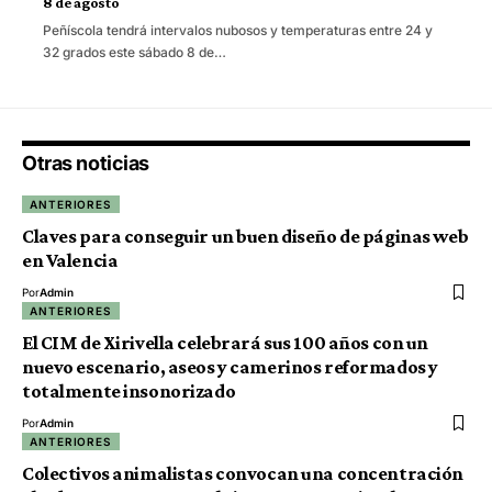
8 de agosto
Peñíscola tendrá intervalos nubosos y temperaturas entre 24 y
32 grados este sábado 8 de…
Otras noticias
ANTERIORES
Claves para conseguir un buen diseño de páginas web
en Valencia
Por
Admin
ANTERIORES
El CIM de Xirivella celebrará sus 100 años con un
nuevo escenario, aseos y camerinos reformados y
totalmente insonorizado
Por
Admin
ANTERIORES
Colectivos animalistas convocan una concentración