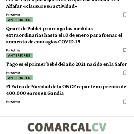
Alfafar «clausure su actividad»
Por
Admin
ANTERIORES
Quart de Poblet prorroga las medidas
extraordinarias hasta el 10 de enero para frenar el
aumento de contagios COVID-19
Por
Admin
ANTERIORES
Yago es el primer bebé del año 2021 nacido en la Safor
Por
Admin
ANTERIORES
El Extra de Navidad de la ONCE reparte un premio de
400.000 euros en Gandia
Por
Admin