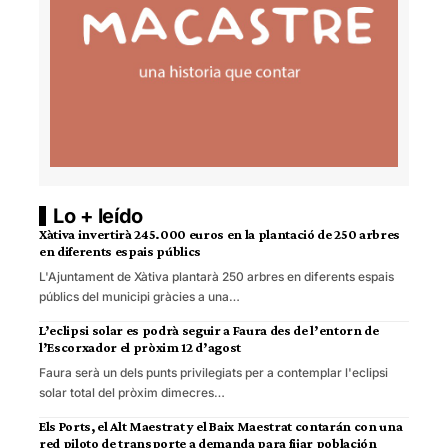
Lo + leído
Xàtiva invertirà 245.000 euros en la plantació de 250 arbres
en diferents espais públics
L'Ajuntament de Xàtiva plantarà 250 arbres en diferents espais
públics del municipi gràcies a una…
L’eclipsi solar es podrà seguir a Faura des de l’entorn de
l’Escorxador el pròxim 12 d’agost
Faura serà un dels punts privilegiats per a contemplar l'eclipsi
solar total del pròxim dimecres…
Els Ports, el Alt Maestrat y el Baix Maestrat contarán con una
red piloto de transporte a demanda para fijar población