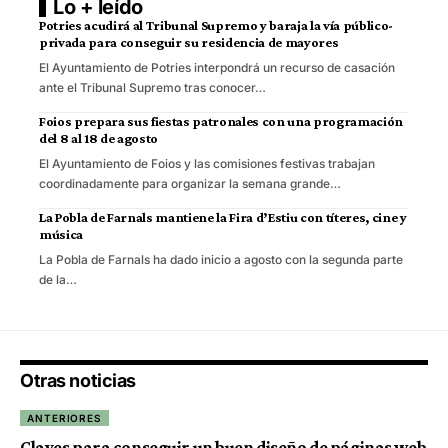
Lo + leído
Potries acudirá al Tribunal Supremo y baraja la vía público-
privada para conseguir su residencia de mayores
El Ayuntamiento de Potries interpondrá un recurso de casación
ante el Tribunal Supremo tras conocer…
Foios prepara sus fiestas patronales con una programación
del 8 al 18 de agosto
El Ayuntamiento de Foios y las comisiones festivas trabajan
coordinadamente para organizar la semana grande…
La Pobla de Farnals mantiene la Fira d’Estiu con títeres, cine y
música
La Pobla de Farnals ha dado inicio a agosto con la segunda parte
de la…
Otras noticias
ANTERIORES
Claves para conseguir un buen diseño de páginas web