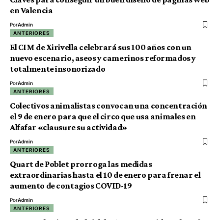
en Valencia
Por
Admin
ANTERIORES
El CIM de Xirivella celebrará sus 100 años con un
nuevo escenario, aseos y camerinos reformados y
totalmente insonorizado
Por
Admin
ANTERIORES
Colectivos animalistas convocan una concentración
el 9 de enero para que el circo que usa animales en
Alfafar «clausure su actividad»
Por
Admin
ANTERIORES
Quart de Poblet prorroga las medidas
extraordinarias hasta el 10 de enero para frenar el
aumento de contagios COVID-19
Por
Admin
ANTERIORES