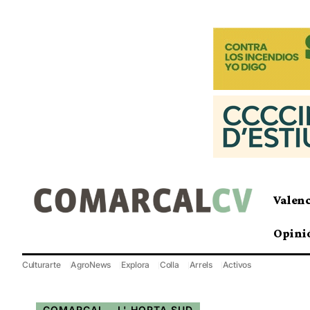
Valen
Opini
Culturarte
AgroNews
Explora
Colla
Arrels
Activos
COMARCAL
L' HORTA SUD