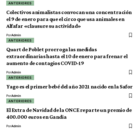
ANTERIORES
Colectivos animalistas convocan una concentración
el 9 de enero para que el circo que usa animales en
Alfafar «clausure su actividad»
Por
Admin
ANTERIORES
Quart de Poblet prorroga las medidas
extraordinarias hasta el 10 de enero para frenar el
aumento de contagios COVID-19
Por
Admin
ANTERIORES
Yago es el primer bebé del año 2021 nacido en la Safor
Por
Admin
ANTERIORES
El Extra de Navidad de la ONCE reparte un premio de
400.000 euros en Gandia
Por
Admin