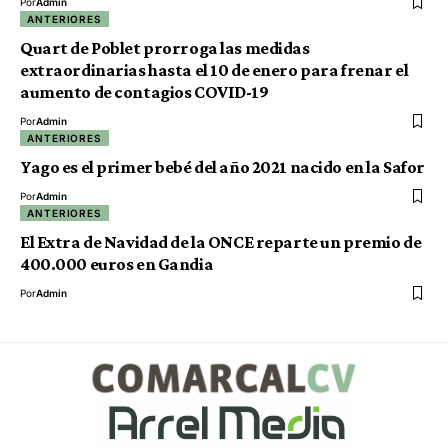
Por
Admin
ANTERIORES
Quart de Poblet prorroga las medidas
extraordinarias hasta el 10 de enero para frenar el
aumento de contagios COVID-19
Por
Admin
ANTERIORES
Yago es el primer bebé del año 2021 nacido en la Safor
Por
Admin
ANTERIORES
El Extra de Navidad de la ONCE reparte un premio de
400.000 euros en Gandia
Por
Admin