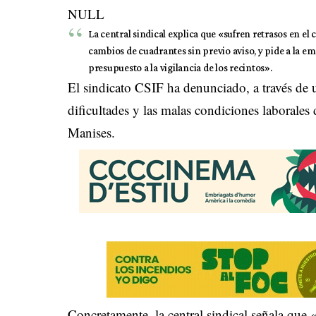
NULL
La central sindical explica que «sufren retrasos en 
cambios de cuadrantes sin previo aviso, y pide a la 
presupuesto a la vigilancia de los recintos».
El sindicato CSIF ha denunciado, a través de
dificultades y las malas condiciones laborales 
Manises.
Concretamente, la central sindical señala que 