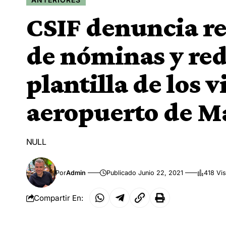
CSIF denuncia re
de nóminas y red
plantilla de los v
aeropuerto de M
NULL
Por
Admin
Publicado Junio 22, 2021
418 Vis
Compartir En: