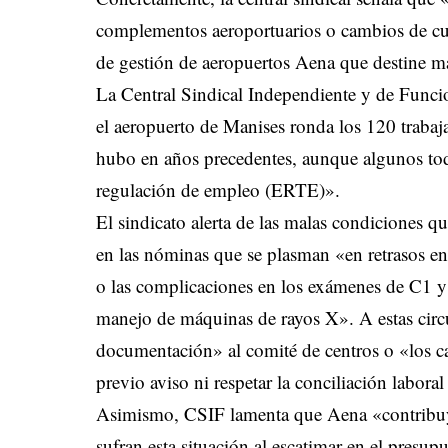
complementos aeroportuarios o cambios de cuad
de gestión de aeropuertos Aena que destine más
La Central Sindical Independiente y de Funcio
el aeropuerto de Manises ronda los 120 trabaj
hubo en años precedentes, aunque algunos tod
regulación de empleo (ERTE)».
El sindicato alerta de las malas condiciones q
en las nóminas que se plasman «en retrasos e
o las complicaciones en los exámenes de C1 y
manejo de máquinas de rayos X». A estas circ
documentación» al comité de centros o «los ca
previo aviso ni respetar la conciliación laboral
Asimismo, CSIF lamenta que Aena «contribuya 
sufran esta situación al escatimar en el presup