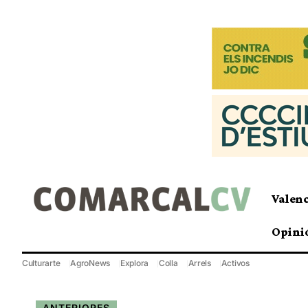
Valen
Opini
Culturarte
AgroNews
Explora
Colla
Arrels
Activos
ANTERIORES