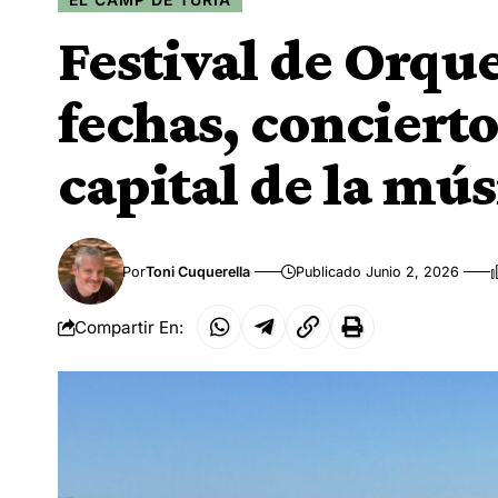
Festival de Orque
fechas, conciert
capital de la mús
Por
Toni Cuquerella
Publicado Junio 2, 2026
Compartir En: