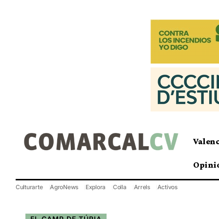
Valen
Opini
Culturarte
AgroNews
Explora
Colla
Arrels
Activos
EL CAMP DE TÚRIA