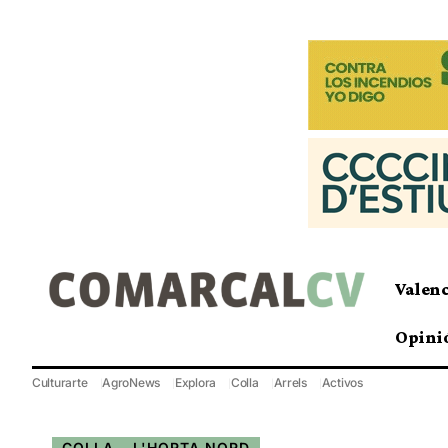
Valen
Opini
Culturarte
AgroNews
Explora
Colla
Arrels
Activos
COLLA
L'HORTA NORD