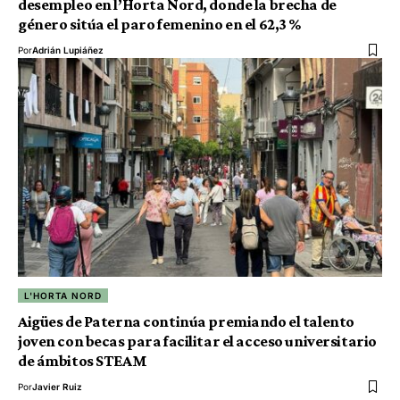
desempleo en l’Horta Nord, donde la brecha de
género sitúa el paro femenino en el 62,3 %
Por
Adrián Lupiáñez
L'HORTA NORD
Aigües de Paterna continúa premiando el talento
joven con becas para facilitar el acceso universitario
de ámbitos STEAM
Por
Javier Ruiz