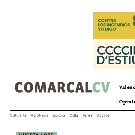
Valen
Opini
Culturarte
AgroNews
Explora
Colla
Arrels
Activos
L'HORTA NORD