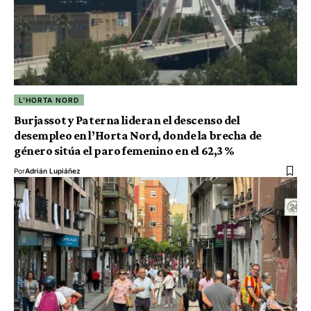
L'HORTA NORD
Burjassot y Paterna lideran el descenso del
desempleo en l’Horta Nord, donde la brecha de
género sitúa el paro femenino en el 62,3 %
Por
Adrián Lupiáñez