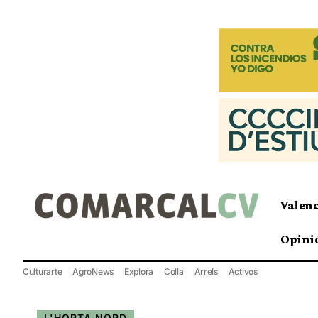
Valen
Opini
Culturarte
AgroNews
Explora
Colla
Arrels
Activos
L'HORTA NORD