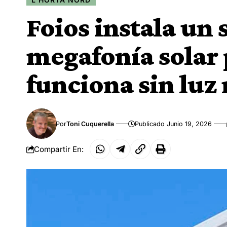
Foios instala un
megafonía solar 
funciona sin luz
Por
Toni Cuquerella
Publicado Junio 19, 2026
Compartir En: