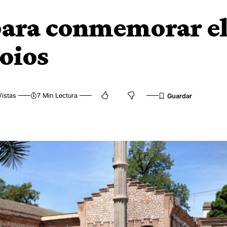
 para conmemorar e
Foios
istas
7 Min Lectura