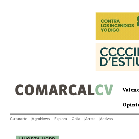
Valen
Opini
Culturarte
AgroNews
Explora
Colla
Arrels
Activos
L'HORTA NORD