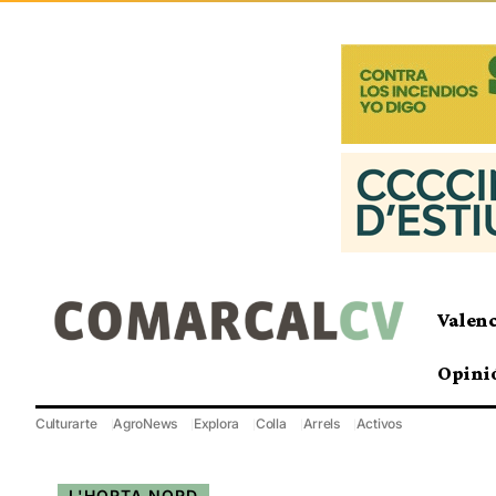
Valen
Opini
Culturarte
AgroNews
Explora
Colla
Arrels
Activos
L'HORTA NORD