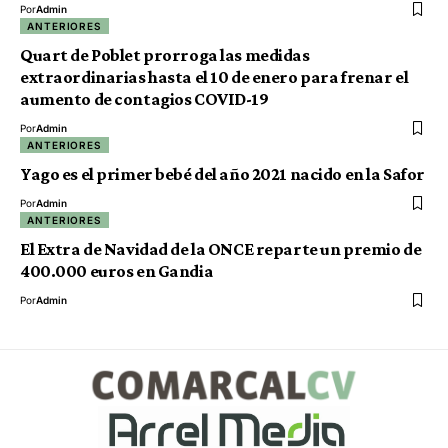
Por
Admin
ANTERIORES
Quart de Poblet prorroga las medidas
extraordinarias hasta el 10 de enero para frenar el
aumento de contagios COVID-19
Por
Admin
ANTERIORES
Yago es el primer bebé del año 2021 nacido en la Safor
Por
Admin
ANTERIORES
El Extra de Navidad de la ONCE reparte un premio de
400.000 euros en Gandia
Por
Admin