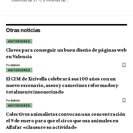
máximas de 31 ºC y mínimas de…
Otras noticias
ANTERIORES
Claves para conseguir un buen diseño de páginas web
en Valencia
Por
Admin
ANTERIORES
El CIM de Xirivella celebrará sus 100 años con un
nuevo escenario, aseos y camerinos reformados y
totalmente insonorizado
Por
Admin
ANTERIORES
Colectivos animalistas convocan una concentración
el 9 de enero para que el circo que usa animales en
Alfafar «clausure su actividad»