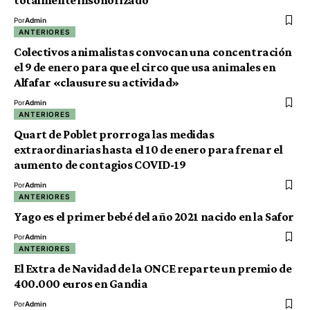
totalmente insonorizado
Por
Admin
ANTERIORES
Colectivos animalistas convocan una concentración
el 9 de enero para que el circo que usa animales en
Alfafar «clausure su actividad»
Por
Admin
ANTERIORES
Quart de Poblet prorroga las medidas
extraordinarias hasta el 10 de enero para frenar el
aumento de contagios COVID-19
Por
Admin
ANTERIORES
Yago es el primer bebé del año 2021 nacido en la Safor
Por
Admin
ANTERIORES
El Extra de Navidad de la ONCE reparte un premio de
400.000 euros en Gandia
Por
Admin