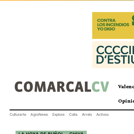
Valen
Opini
Culturarte
AgroNews
Explora
Colla
Arrels
Activos
LA HOYA DE BUÑOL - CHIVA