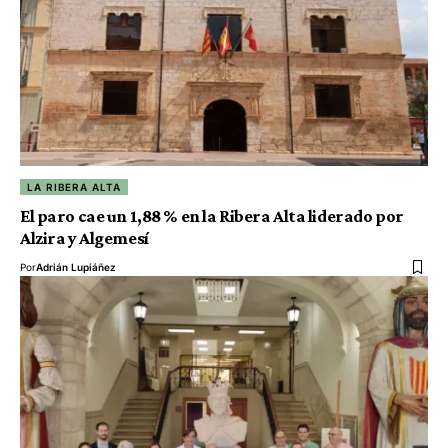
LA RIBERA ALTA
El paro cae un 1,88 % en la Ribera Alta liderado por
Alzira y Algemesí
Por
Adrián Lupiáñez