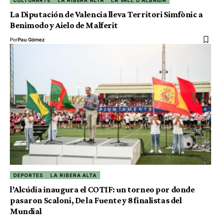
CULTURARTE
LA RIBERA ALTA
LA VALL D'ALBAIDA
La Diputación de Valencia lleva Territori Simfònic a
Benimodo y Aielo de Malferit
Por
Pau Gómez
DEPORTES
LA RIBERA ALTA
l’Alcúdia inaugura el COTIF: un torneo por donde
pasaron Scaloni, De la Fuente y 8 finalistas del
Mundial