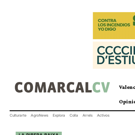
Valen
Opini
Culturarte
AgroNews
Explora
Colla
Arrels
Activos
LA RIBERA BAIXA