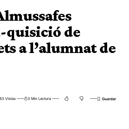
Almussafes
-quisició de
nets a l’alumnat de
83 Vistas
3 Min Lectura