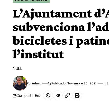
L’Ajuntament d’
subvenciona l’ad
bicicletes i pati
l’institut
NULL
Por
Admin
Publicado Noviembre 26, 2021
3
Compartir En: