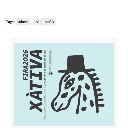
Tags:
admin
Almussafes