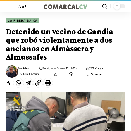
Aa
LA RIBERA BAIXA
Detenido un vecino de Gandia
que robó violentamente a dos
ancianos en Almàssera y
Almussafes
Por
Admin
Publicado Enero 12, 2024
673 Vistas
2 Min Lectura