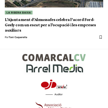
LA RIBERA BAIXA
L’Ajuntament d’Almussafes celebra l’acord Ford-
Geely com un escut per a l’ocupació i les empreses
auxiliars
Por
Toni Cuquerella
Auditor