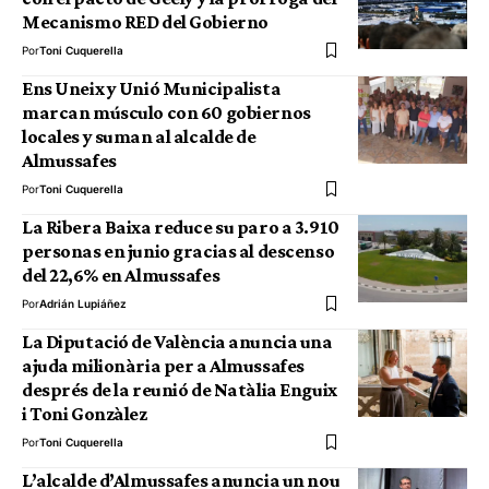
Mecanismo RED del Gobierno
Por
Toni Cuquerella
Ens Uneix y Unió Municipalista
marcan músculo con 60 gobiernos
locales y suman al alcalde de
Almussafes
Por
Toni Cuquerella
La Ribera Baixa reduce su paro a 3.910
personas en junio gracias al descenso
del 22,6% en Almussafes
Por
Adrián Lupiáñez
La Diputació de València anuncia una
ajuda milionària per a Almussafes
després de la reunió de Natàlia Enguix
i Toni Gonzàlez
Por
Toni Cuquerella
L’alcalde d’Almussafes anuncia un nou