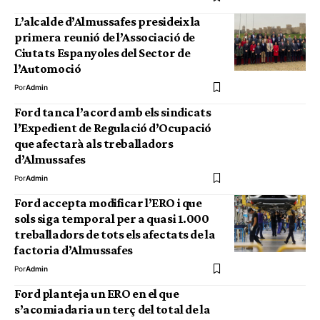
L’alcalde d’Almussafes presideix la
primera reunió de l’Associació de
Ciutats Espanyoles del Sector de
l’Automoció
Por
Admin
Ford tanca l’acord amb els sindicats
l’Expedient de Regulació d’Ocupació
que afectarà als treballadors
d’Almussafes
Por
Admin
Ford accepta modificar l’ERO i que
sols siga temporal per a quasi 1.000
treballadors de tots els afectats de la
factoria d’Almussafes
Por
Admin
Ford planteja un ERO en el que
s’acomiadaria un terç del total de la