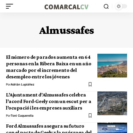
Almussafes
El número de parados aumenta en 64
personas en la Ribera Baixa en un año
marcado por el incremento del
desempleo entre los jóvenes
Por
Adrián Lupiáñez
L’Ajuntament d’Almussafes celebra
l’acord Ford-Geely com un escut per a
l’ocupació i les empreses auxiliars
Por
Toni Cuquerella
Ford Almussafes asegura su futuro
con el pacto de Geely y la prórroga del