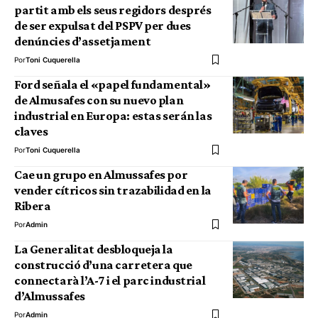
partit amb els seus regidors després
de ser expulsat del PSPV per dues
denúncies d’assetjament
Por
Toni Cuquerella
Ford señala el «papel fundamental»
de Almusafes con su nuevo plan
industrial en Europa: estas serán las
claves
Por
Toni Cuquerella
Cae un grupo en Almussafes por
vender cítricos sin trazabilidad en la
Ribera
Por
Admin
La Generalitat desbloqueja la
construcció d’una carretera que
connectarà l’A-7 i el parc industrial
d’Almussafes
Por
Admin