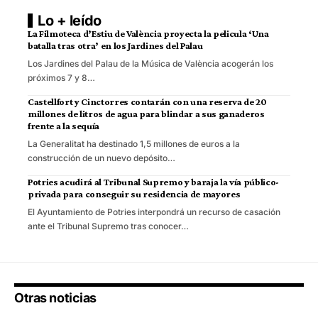
Lo + leído
La Filmoteca d’Estiu de València proyecta la pelicula ‘Una
batalla tras otra’ en los Jardines del Palau
Los Jardines del Palau de la Música de València acogerán los
próximos 7 y 8…
Castellfort y Cinctorres contarán con una reserva de 20
millones de litros de agua para blindar a sus ganaderos
frente a la sequía
La Generalitat ha destinado 1,5 millones de euros a la
construcción de un nuevo depósito…
Potries acudirá al Tribunal Supremo y baraja la vía público-
privada para conseguir su residencia de mayores
El Ayuntamiento de Potries interpondrá un recurso de casación
ante el Tribunal Supremo tras conocer…
Otras noticias