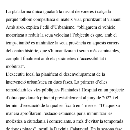
La plataforma única igualarà la rasant de voreres i calçada
perquè tothom compartisca el mateix vial, prioritzant al vianant.
Amb això, explica l’edil d’Urbanisme, “obligarem el vehicle
motoritzat a reduir la seua velocitat i l’objectiu és que, amb el
temps, també es minimitze la seua presència en aquests carrers
del centre històric, que s’humanitzaran i seran més caminables,
complint finalment amb els paràmetres d’accessibilitat i
mobilitat”.
L’executiu local ha planificat el desenvolupament de la
intervenció urbanística en dues fases. La primera d’elles
remodelarà les vies públiques Plantades i Hospital en un projecte
d’obra que donarà principi previsiblement al juny de 2022 i el
termini d’execució de la qual es fixarà en 4 mesos. “D’aqueixa
manera aprofitarem l’estació estiuenca per a minimitzar les
molèsties a ciutadania i comerciants, a més d’evitar la temporada
de fortes pluges”, postil·la Davinia Calatayud. En la segona fase,