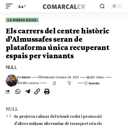
Aa
LA RIBERA BAIXA
Els carrers del centre històric
d’Almussafes seran de
plataforma única recuperant
espais per vianants
NULL
Por
Admin
Publicado Octubre 29, 2021
382 Vistas
4 Min Lectura
NULL
Es projecta calmar del trànsit rodat i promoció
d’altres mitjans alternatius de transport són els