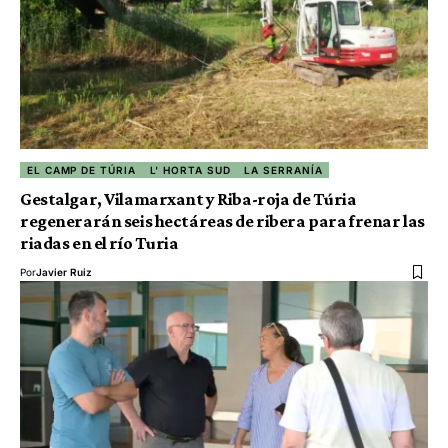
EL CAMP DE TÚRIA
L' HORTA SUD
LA SERRANÍA
Gestalgar, Vilamarxant y Riba-roja de Túria
regenerarán seis hectáreas de ribera para frenar las
riadas en el río Turia
Por
Javier Ruiz