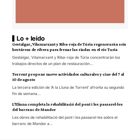
Lo + leído
Gestalgar, Vilamarxant y Riba-roja de Túria regenerarán seis
hectáreas de ribera para frenar las riadas en el río Turia
Gestalgar, Vilamarxant y Riba-roja de Túria concentrarán los
trabajos directos de un plan de restauración…
Torrent propone nueve actividades culturales y cine del 7 al
10 de agosto
La tercera edición de ‘A la Lluna de Torrent’ afronta su segundo
fin de semana…
L’Eliana completa la rehabilitació del pont i les passarel·les
del barranc de Mandor
Les obres de rehabilitació del pont i les passarel·les sobre el
barranc de Mandor a…