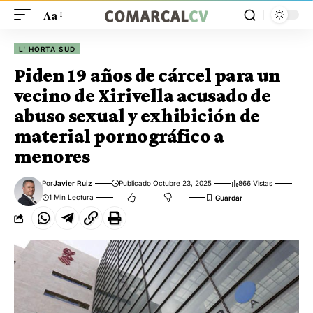
Aa
L' HORTA SUD
Piden 19 años de cárcel para un
vecino de Xirivella acusado de
abuso sexual y exhibición de
material pornográfico a
menores
Por
Javier Ruiz
Publicado Octubre 23, 2025
866 Vistas
1 Min Lectura