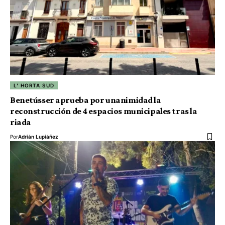
L' HORTA SUD
Benetússer aprueba por unanimidad la
reconstrucción de 4 espacios municipales tras la
riada
Por
Adrián Lupiáñez