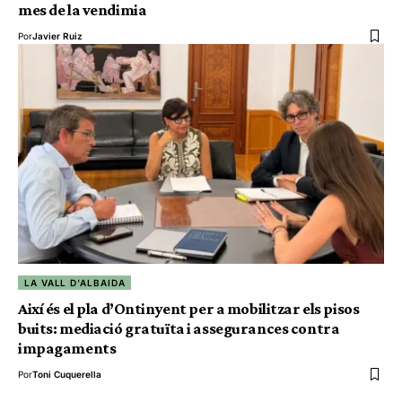
mes de la vendimia
Por
Javier Ruiz
LA VALL D'ALBAIDA
Així és el pla d’Ontinyent per a mobilitzar els pisos
buits: mediació gratuïta i assegurances contra
impagaments
Por
Toni Cuquerella