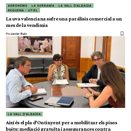
AGRONEWS
LA SERRANÍA
LA VALL D'ALBAIDA
REQUENA - UTIEL
La uva valenciana sufre una parálisis comercial a un
mes de la vendimia
Por
Javier Ruiz
LA VALL D'ALBAIDA
Així és el pla d’Ontinyent per a mobilitzar els pisos
buits: mediació gratuïta i assegurances contra