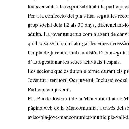
transversalitat, la responsabilitat i la participaci
Per a la confecció del pla s’han seguit les rec
grup social dels 12 als 30 anys, diferenciant-l
adulta. La joventut actua com a agent de canv
qual cosa se li han d’atorgar les eines necessà
Un pla de joventut amb la visió d’aconseguir u
d’autogestionar les seues activitats i espais.
Les accions que es duran a terme durant els pr
Joventut i territori; Oci juvenil; Inclusió soci
Participació juvenil.
El I Pla de Joventut de la Mancomunitat de Mun
pàgina web de la Mancomunitat a través del s
aviso/pla-jove-mancomunitat-municipis-vall-d