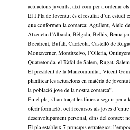
actuacions juvenils, així com per a ordenar els r
El I Pla de Joventut és el resultat d’un estudi e
que conformen la comarca: Agullent, Aielo de 
Atzeneta d’Albaida, Bèlgida, Bellús, Beniatja
Bocairent, Bufali, Carrícola, Castelló de Ruga
Montaverner, Montitxelvo, l’Olleria, Ontinyent
Quatretonda, el Ràfol de Salem, Rugat, Salem,
El president de la Mancomunitat, Vicent Gomar
planificar les actuacions en matèria de joventu
la població jove de la nostra comarca”.
En el pla, s’han traçat les línies a seguir per a
oferir formació, oci i recursos als joves d’entr
desenvolupament personal, dins del context n
El pla estableix 7 principis estratègics: l’empod