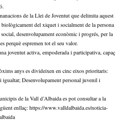
ó.
omanacions de la Llei de Joventut que delimita aquest
o biològicament del xiquet i socialment de la persona
i social, desenvolupament econòmic i progrés, per la
ries perquè espremen tot el seu valor.
na joventut activa, empoderada i participativa, capaç
òxims anys es divideixen en cinc eixos prioritaris:
al i igualtat; Desenvolupament personal juvenil i
icipis de la Vall d’Albaida es pot consultar a la
egüent enllaç:
https://www.valldalbaida.es/noticia-
albaida