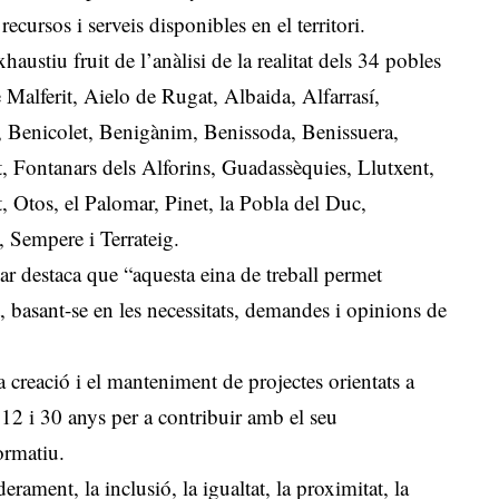
ecursos i serveis disponibles en el territori.
xhaustiu fruit de l’anàlisi de la realitat dels 34 pobles
Malferit, Aielo de Rugat, Albaida, Alfarrasí,
r, Benicolet, Benigànim, Benissoda, Benissuera,
t, Fontanars dels Alforins, Guadassèquies, Llutxent,
, Otos, el Palomar, Pinet, la Pobla del Duc,
 Sempere i Terrateig.
 destaca que “aquesta eina de treball permet
t, basant-se en les necessitats, demandes i opinions de
 la creació i el manteniment de projectes orientats a
e 12 i 30 anys per a contribuir amb el seu
ormatiu.
erament, la inclusió, la igualtat, la proximitat, la