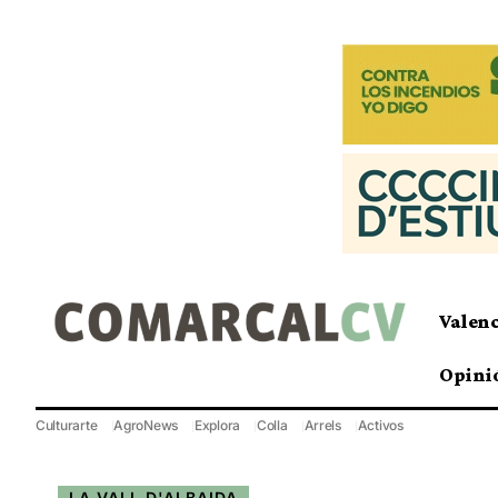
Valen
Opini
Culturarte
AgroNews
Explora
Colla
Arrels
Activos
LA VALL D'ALBAIDA