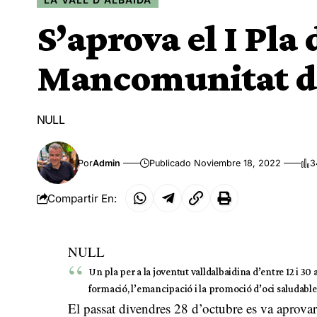
S’aprova el I Pla 
Mancomunitat de 
NULL
Por
Admin
Publicado Noviembre 18, 2022
3
Compartir En:
NULL
Un pla per a la joventut valldalbaidina d’entre 12 i 30
formació, l’emancipació i la promoció d’oci saludable,
El passat divendres 28 d’octubre es va aprova