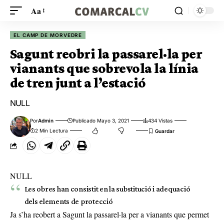
Aa
EL CAMP DE MORVEDRE
Sagunt reobri la passarel·la per
vianants que sobrevola la línia
de tren junt a l’estació
NULL
Por
Admin
Publicado Mayo 3, 2021
434 Vistas
2 Min Lectura
NULL
Les obres han consistit en la substitució i adequació
dels elements de protecció
Ja s’ha reobert a Sagunt la passarel·la per a vianants que permet