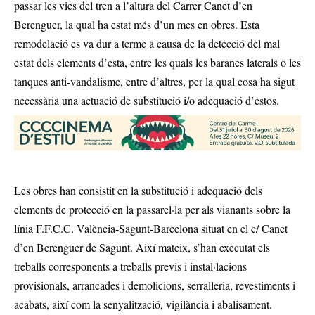
passar les vies del tren a l’altura del Carrer Canet d’en
Berenguer, la qual ha estat més d’un mes en obres. Esta
remodelació es va dur a terme a causa de la detecció del mal
estat dels elements d’esta, entre les quals les baranes laterals o les
tanques anti-vandalisme, entre d’altres, per la qual cosa ha sigut
necessària una actuació de substitució i/o adequació d’estos.
Les obres han consistit en la substitució i adequació dels
elements de protecció en la passarel·la per als vianants sobre la
línia F.F.C.C. València-Sagunt-Barcelona situat en el c/ Canet
d’en Berenguer de Sagunt. Així mateix, s’han executat els
treballs corresponents a treballs previs i instal·lacions
provisionals, arrancades i demolicions, serralleria, revestiments i
acabats, així com la senyalització, vigilància i abalisament.