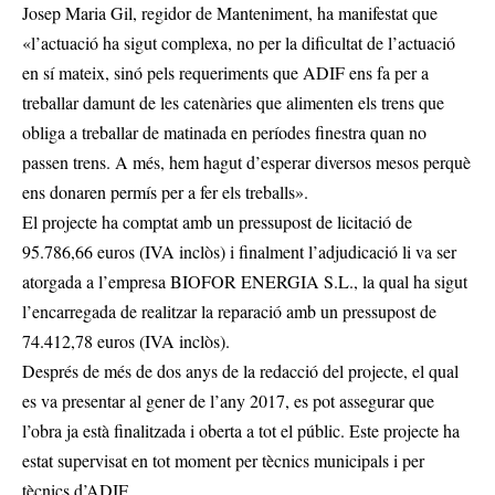
Josep Maria Gil, regidor de Manteniment, ha manifestat que
«l’actuació ha sigut complexa, no per la dificultat de l’actuació
en sí mateix, sinó pels requeriments que ADIF ens fa per a
treballar damunt de les catenàries que alimenten els trens que
obliga a treballar de matinada en períodes finestra quan no
passen trens. A més, hem hagut d’esperar diversos mesos perquè
ens donaren permís per a fer els treballs».
El projecte ha comptat amb un pressupost de licitació de
95.786,66 euros (IVA inclòs) i finalment l’adjudicació li va ser
atorgada a l’empresa BIOFOR ENERGIA S.L., la qual ha sigut
l’encarregada de realitzar la reparació amb un pressupost de
74.412,78 euros (IVA inclòs).
Després de més de dos anys de la redacció del projecte, el qual
es va presentar al gener de l’any 2017, es pot assegurar que
l’obra ja està finalitzada i oberta a tot el públic. Este projecte ha
estat supervisat en tot moment per tècnics municipals i per
tècnics d’ADIF.