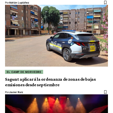
Por
Adrián Lupiáñez
EL CAMP DE MORVEDRE
Sagunt aplicará la ordenanza de zonas de bajas
emisiones desde septiembre
Por
Javier Ruiz