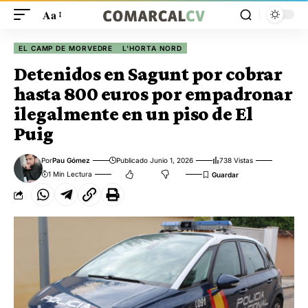
Aa
EL CAMP DE MORVEDRE
L'HORTA NORD
Detenidos en Sagunt por cobrar
hasta 800 euros por empadronar
ilegalmente en un piso de El
Puig
Por
Pau Gómez
Publicado Junio 1, 2026
738 Vistas
1 Min Lectura