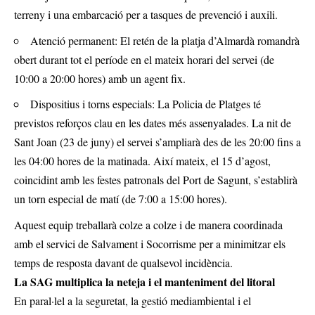
terreny i una embarcació per a tasques de prevenció i auxili.
Atenció permanent: El retén de la platja d’Almardà romandrà
obert durant tot el període en el mateix horari del servei (de
10:00 a 20:00 hores) amb un agent fix.
Dispositius i torns especials: La Policia de Platges té
previstos reforços clau en les dates més assenyalades. La nit de
Sant Joan (23 de juny) el servei s’ampliarà des de les 20:00 fins a
les 04:00 hores de la matinada. Així mateix, el 15 d’agost,
coincidint amb les festes patronals del Port de Sagunt, s’establirà
un torn especial de matí (de 7:00 a 15:00 hores).
Aquest equip treballarà colze a colze i de manera coordinada
amb el servici de Salvament i Socorrisme per a minimitzar els
temps de resposta davant de qualsevol incidència.
La SAG multiplica la neteja i el manteniment del litoral
En paral·lel a la seguretat, la gestió mediambiental i el