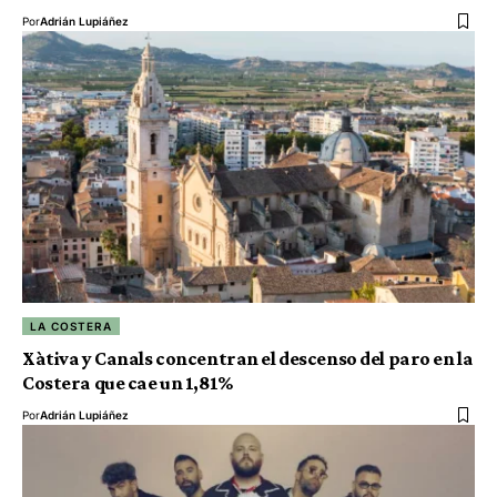
Por
Adrián Lupiáñez
LA COSTERA
Xàtiva y Canals concentran el descenso del paro en la
Costera que cae un 1,81%
Por
Adrián Lupiáñez