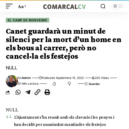
Aa
EL CAMP DE MORVEDRE
Canet guardarà un minut de
silenci per la mort d’un home en
els bous al carrer, però no
cancel·la els festejos
NULL
Por
Admin
Publicado Septiembre 15, 2022
325 Vistas
1 Min Lectura
NULL
L’Ajuntament s’ha reunit amb els clavaris i les penyes i
han decidit per unanimitat mantindre els festejos