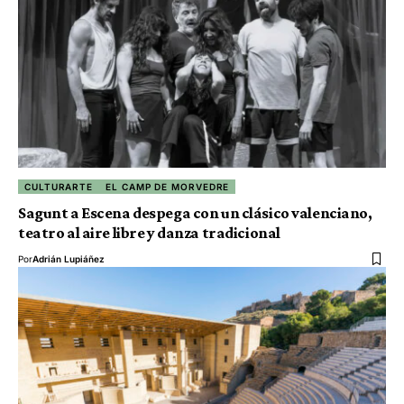
CULTURARTE
EL CAMP DE MORVEDRE
Sagunt a Escena despega con un clásico valenciano,
teatro al aire libre y danza tradicional
Por
Adrián Lupiáñez