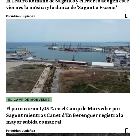
El Teatro Romano de Sagunto y el Puerto acogen este
viernes la música y la danza de ‘Sagunt a Escena’
Por
Adrián Lupiáñez
EL CAMP DE MORVEDRE
El paro cae un 1,05 % en el Camp de Morvedre por
Sagunt mientras Canet d’En Berenguer registra la
mayor subida comarcal
Por
Adrián Lupiáñez