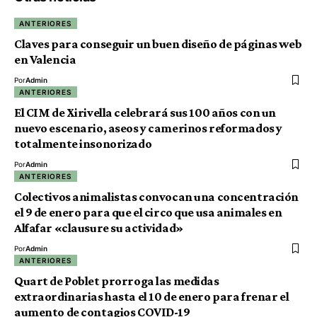
ANTERIORES
Claves para conseguir un buen diseño de páginas web
en Valencia
Por
Admin
ANTERIORES
El CIM de Xirivella celebrará sus 100 años con un
nuevo escenario, aseos y camerinos reformados y
totalmente insonorizado
Por
Admin
ANTERIORES
Colectivos animalistas convocan una concentración
el 9 de enero para que el circo que usa animales en
Alfafar «clausure su actividad»
Por
Admin
ANTERIORES
Quart de Poblet prorroga las medidas
extraordinarias hasta el 10 de enero para frenar el
aumento de contagios COVID-19